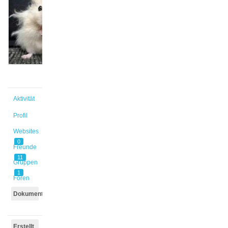
@dietzman
Aktiv vor
5 Jahren,
2 Monaten
Aktivität
Profil
Websites
0
Freunde
11
Gruppen
1
Foren
Dokumente
Erstellt