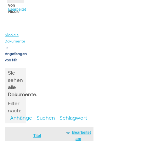
von
Bearbeitet
Nicole
von
Nicole
Nicole’s
Dokumente
▸
Angefangen
von Mir
Sie
sehen
alle
Dokumente.
Filter
nach:
Anhänge
Suchen
Schlagwort
Bearbeitet
Has
Titel
am