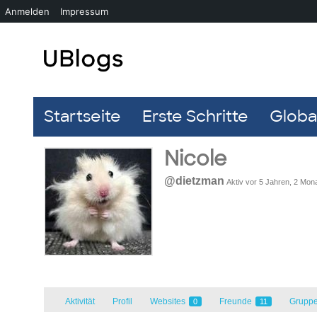
Anmelden
Impressum
Startseite
Erste Schritte
Global
Nicole
@dietzman
Aktiv vor 5 Jahren, 2 Mon
Aktivität
Profil
Websites
Freunde
Grupp
0
11