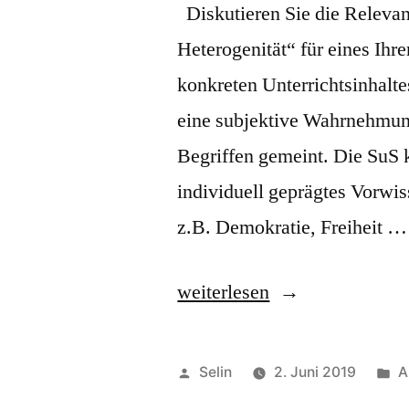
Diskutieren Sie die Relevan
(k)ein
Heterogenität“ für eines Ihre
Tabu?
konkreten Unterrichtsinhalte
Umgang
eine subjektive Wahrnehmung
mit
Begriffen gemeint. Die SuS 
religiöser
individuell geprägtes Vorwi
Diversität
z.B. Demokratie, Freiheit …
am
Beispiel
„Vorstellungen
weiterlesen
Judentum“
und
politisches
Veröffentlicht
V
Selin
2. Juni 2019
A
Bewusstsein
von
u