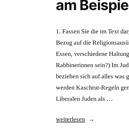
am Beispi
1. Fassen Sie die im Text dar
Bezug auf die Religionsaus
Essen, verschiedene Haltun
Rabbinerinnen sein?) Im Jud
beziehen sich auf alles wa
werden Kaschrut-Regeln gen
Liberalen Juden als …
„RV09
weiterlesen