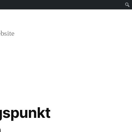
bsite
gspunkt
n