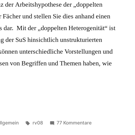
z der Arbeitshypothese der „doppelten
Tabu?
r Fächer und stellen Sie dies anhand einen
Umgang
mit
s dar. Mit der „doppelten Heterogenität“ ist
religiöser
 der SuS hinsichtlich unstrukturierten
Diversität
am
können unterschiedliche Vorstellungen und
Beispiel
ssen von Begriffen und Themen haben, wie
Judentum
eröffentlicht
Schlagwörter:
zu
llgemein
rv08
77 Kommentare
nter
Vorstellungen