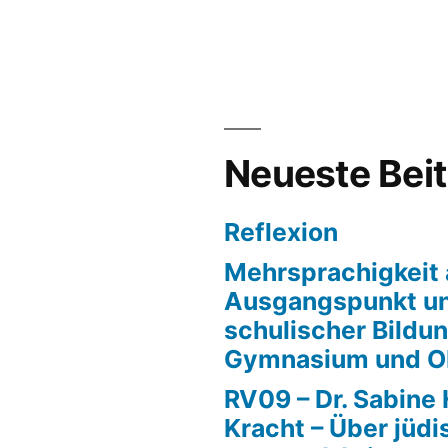
und
politisches
Bewusstsein
als
Ausgangspunkt
sozialwissenschaft
Neueste Bei
Lernens
Reflexion
Mehrsprachigkeit 
Ausgangspunkt un
schulischer Bildun
Gymnasium und O
RV09 – Dr. Sabine 
Kracht – Über jüd