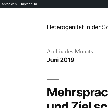
Anmelden
Impressum
Zum
Inhalt
Heterogenität in der S
springen
Archiv des Monats:
Juni 2019
Mehrsprac
und Ziel sc