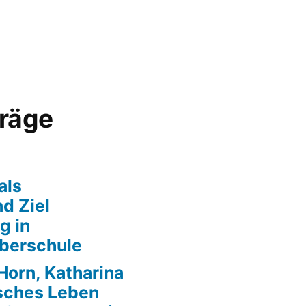
lichen
träge
als
d Ziel
g in
berschule
Horn, Katharina
isches Leben