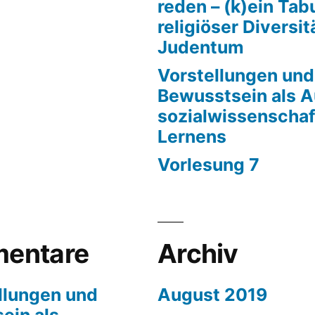
reden – (k)ein Ta
religiöser Diversit
Judentum
Vorstellungen und
Bewusstsein als 
sozialwissenschaf
Lernens
Vorlesung 7
entare
Archiv
llungen und
August 2019