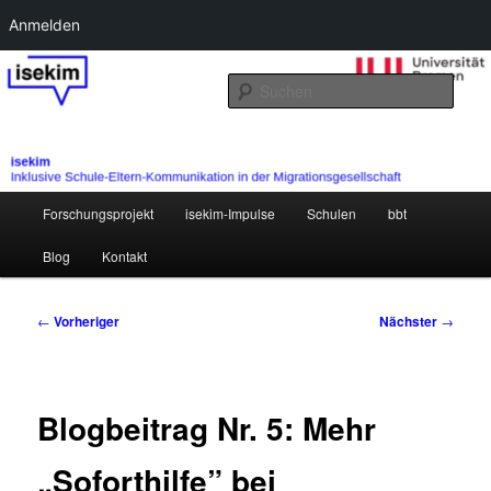
Anmelden
Zum
primären
Such
Inhalt
springen
Hauptmenü
Forschungsprojekt
isekim-Impulse
Schulen
bbt
Blog
Kontakt
Beitragsnavigation
←
Vorheriger
Nächster
→
Blogbeitrag Nr. 5: Mehr
„Soforthilfe” bei