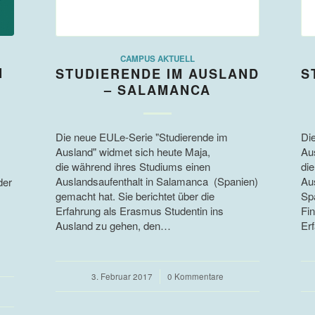
CAMPUS AKTUELL
N
STUDIERENDE IM AUSLAND
S
– SALAMANCA
Die neue EULe-Serie "Studierende im
Di
Ausland" widmet sich heute Maja,
Au
die während ihres Studiums einen
di
Auslandsaufenthalt in Salamanca (Spanien)
Au
der
gemacht hat. Sie berichtet über die
Sp
Erfahrung als Erasmus Studentin ins
Fi
Ausland zu gehen, den…
Er
3. Februar 2017
/
0 Kommentare