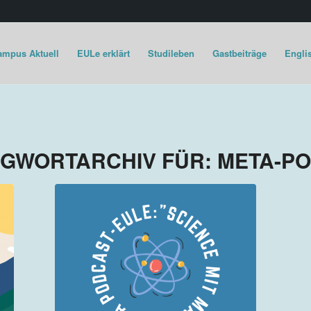
ampus Aktuell
EULe erklärt
Studileben
Gastbeiträge
Englis
GWORTARCHIV FÜR:
META-P