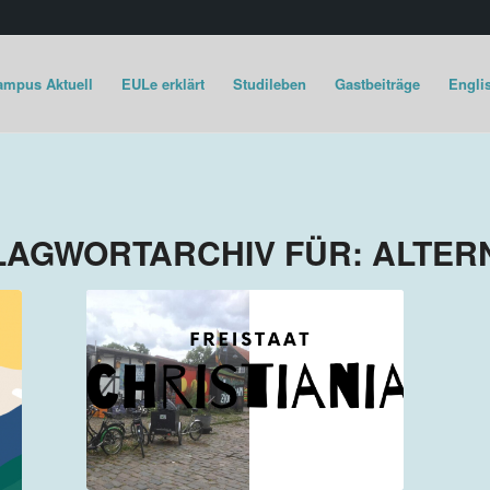
ampus Aktuell
EULe erklärt
Studileben
Gastbeiträge
Englis
LAGWORTARCHIV FÜR:
ALTER