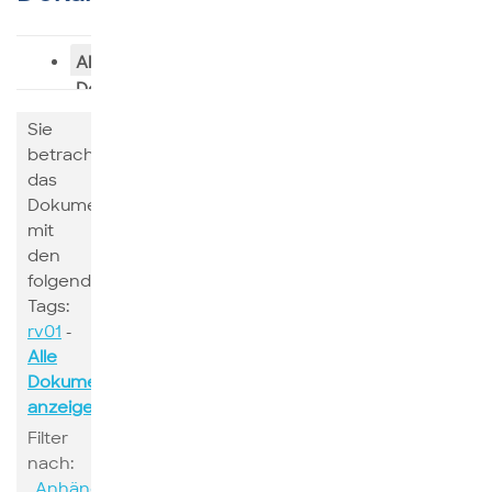
Alle
Dokumente
Sie
betrachten
das
Dokumente
mit
den
folgenden
Tags:
rv01
-
Alle
Dokumente
anzeigen
Filter
nach:
Anhänge
Suchen
Schlagwort