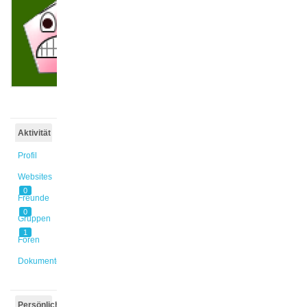
@rath
Aktiv vor
9 Monaten,
4 Wochen
Aktivität
Profil
Websites
0
Freunde
0
Gruppen
1
Foren
Dokumente
Persönlich