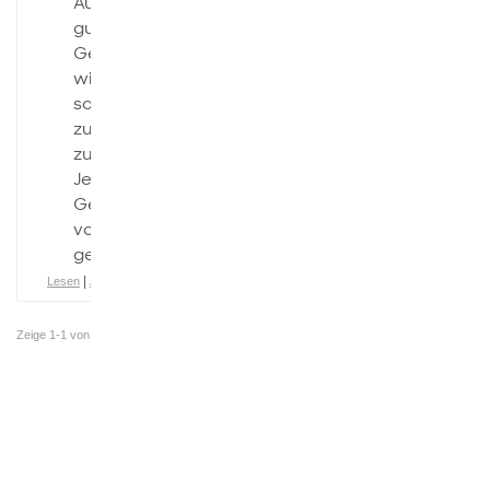
Aufgabe 1 Eine
gute
Gesellschaft ist
wichtig um ein
schönes
zusammenleben
zu ermöglichen.
Jedoch wird die
Gesellschaft
von Schulen
geformt, […]
|
Lesen
Aktivitätsverlauf
Zeige 1-1 von
1 Dokumente