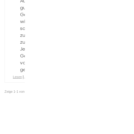
Aufgabe 1 Eine
gute
Gesellschaft ist
wichtig um ein
schönes
zusammenleben
zu ermöglichen.
Jedoch wird die
Gesellschaft
von Schulen
geformt, […]
|
Lesen
Aktivitätsverlauf
Zeige 1-1 von
1 Dokumente