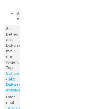
Alle
Dokumente
Sie
betrachten
das
Dokumente
mit
den
folgenden
Tags:
Schulen
-
Alle
Dokumente
anzeigen
Filter
nach:
Anhänge
Suchen
Schlagwort