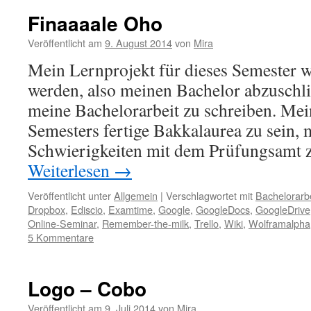
Finaaaale Oho
Veröffentlicht am
9. August 2014
von
Mira
Mein Lernprojekt für dieses Semester w
werden, also meinen Bachelor abzuschl
meine Bachelorarbeit zu schreiben. Mei
Semesters fertige Bakkalaurea zu sein,
Schwierigkeiten mit dem Prüfungsamt
Weiterlesen
→
Veröffentlicht unter
Allgemein
|
Verschlagwortet mit
Bachelorarbe
Dropbox
,
Ediscio
,
Examtime
,
Google
,
GoogleDocs
,
GoogleDrive
Online-Seminar
,
Remember-the-milk
,
Trello
,
Wiki
,
Wolframalpha
5 Kommentare
Logo – Cobo
Veröffentlicht am
9. Juli 2014
von
Mira