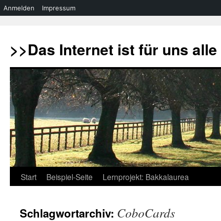
Anmelden
Impressum
Zum
Inhalt
>>Das Internet ist für uns all
springen
Start
Beispiel-Seite
Lernprojekt: Bakkalaurea
CoboCards
Schlagwortarchiv: