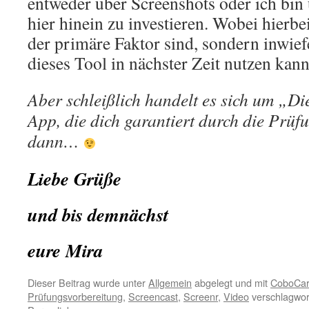
entweder über Screenshots oder ich bin
hier hinein zu investieren. Wobei hierbe
der primäre Faktor sind, sondern inwief
dieses Tool in nächster Zeit nutzen kan
Aber schleißlich handelt es sich um „Di
App, die dich garantiert durch die Prüf
dann…
Liebe Grüße
und bis demnächst
eure Mira
Dieser Beitrag wurde unter
Allgemein
abgelegt und mit
CoboCar
Prüfungsvorbereitung
,
Screencast
,
Screenr
,
Video
verschlagwort