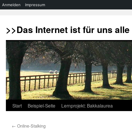
Anmelden
Impressum
Zum
Inhalt
>>Das Internet ist für uns all
springen
Start
Beispiel-Seite
Lernprojekt: Bakkalaurea
←
Online-Stalking