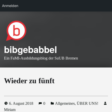
Anmelden
Skip to main navigation
Skip to main content
Skip to footer
bibgebabbel
Ein FaMI-Ausbildungsblog der SuUB Bremen
Wieder zu fünft
6. August 2018
0
Allgemeines
,
ÜBER UNS!
Miriam