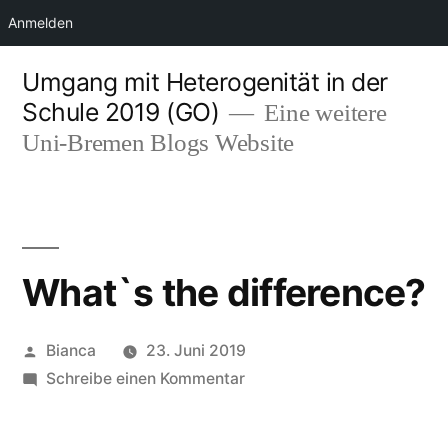
Anmelden
Zum
Umgang mit Heterogenität in der
Inhalt
Schule 2019 (GO)
Eine weitere
springen
Uni-Bremen Blogs Website
What`s the difference?
Veröffentlicht
Bianca
23. Juni 2019
von
zu
Schreibe einen Kommentar
What`s
the