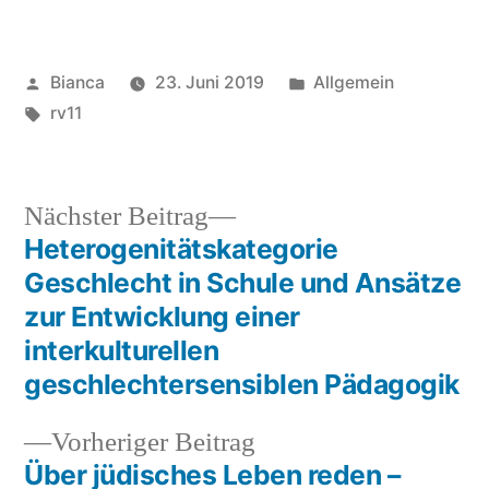
Veröffentlicht
Veröffentlicht
Bianca
23. Juni 2019
Allgemein
von
Schlagwörter:
unter
rv11
Nächster
Nächster Beitrag
Beitrag:
Heterogenitätskategorie
Beitragsnavigation
Geschlecht in Schule und Ansätze
zur Entwicklung einer
interkulturellen
geschlechtersensiblen Pädagogik
Vorheriger
Vorheriger Beitrag
Beitrag:
Über jüdisches Leben reden –