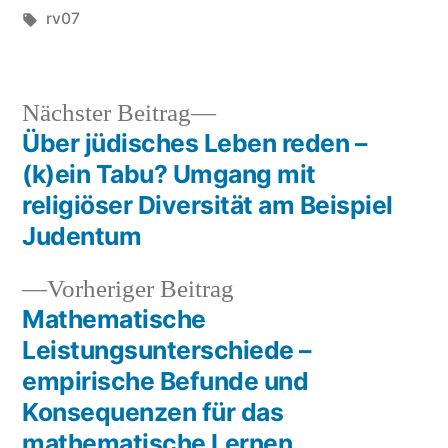
von
Schlagwörter:
unter
rv07
Nächster
Nächster Beitrag
Beitrag:
Über jüdisches Leben reden –
Beitragsnavigation
(k)ein Tabu? Umgang mit
religiöser Diversität am Beispiel
Judentum
Vorheriger
Vorheriger Beitrag
Beitrag:
Mathematische
Leistungsunterschiede –
empirische Befunde und
Konsequenzen für das
mathematische Lernen