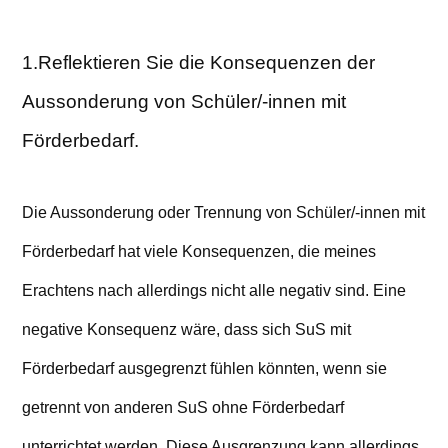
Auf
dem
Weg
1.Reflektieren Sie die Konsequenzen der
zu
Aussonderung von Schüler/-innen mit
einer
Förderbedarf.
Schule
für
alle
Die Aussonderung oder Trennung von Schüler/-innen mit
Förderbedarf hat viele Konsequenzen, die meines
Erachtens nach allerdings nicht alle negativ sind. Eine
negative Konsequenz wäre, dass sich SuS mit
Förderbedarf ausgegrenzt fühlen könnten, wenn sie
getrennt von anderen SuS ohne Förderbedarf
unterrichtet werden. Diese Ausgrenzung kann allerdings