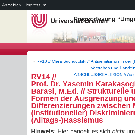
Anmelden
Impressum
Ringvorlesung “Umga
«
RV13 // Clara Suchodolski // Antisemitismus in der
Verstehen und Handel
ABSCHLUSSREFLEXION // Aufga
RV14 //
Prof. Dr. Yasemin Karakaşog
Barasi, M.Ed. // Strukturelle 
Formen der Ausgrenzung un
Differenzierungen zwischen 
(institutioneller) Diskriminie
(Alltags-)Rassismus
Hinweis
: Hier handelt es sich
nicht
um 