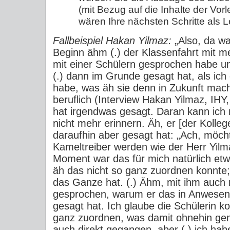
(mit Bezug auf die Inhalte der Vo
wären Ihre nächsten Schritte als L
Fallbeispiel Hakan Yilmaz:
„Also, da wa
Beginn ähm (.) der Klassenfahrt mit m
mit einer Schülern gesprochen habe un
(.) dann im Grunde gesagt hat, als ich 
habe, was äh sie denn in Zukunft mac
beruflich (Interview Hakan Yilmaz, IHY,
hat irgendwas gesagt. Daran kann ich 
nicht mehr erinnern. Äh, er [der Kolleg
daraufhin aber gesagt hat: „Ach, möch
Kameltreiber werden wie der Herr Yilm
Moment war das für mich natürlich etwas
äh das nicht so ganz zuordnen konnte
das Ganze hat. (.) Ähm, mit ihm auch
gesprochen, warum er das in Anwesenh
gesagt hat. Ich glaube die Schülerin k
ganz zuordnen, was damit ohnehin geme
auch direkt gegangen, aber (.) ich h