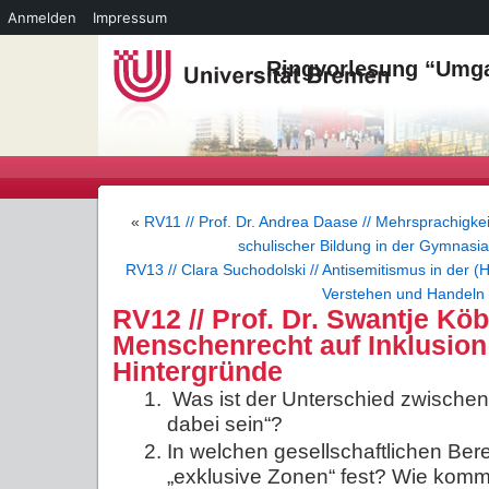
Anmelden
Impressum
Ringvorlesung “Umga
«
RV11 // Prof. Dr. Andrea Daase // Mehrsprachigke
schulischer Bildung in der Gymnasia
RV13 // Clara Suchodolski // Antisemitismus in der 
Verstehen und Handeln
RV12 // Prof. Dr. Swantje Köb
Menschenrecht auf Inklusion
Hintergründe
Was ist der Unterschied zwischen 
dabei sein“?
In welchen gesellschaftlichen Berei
„exklusive Zonen“ fest? Wie kom