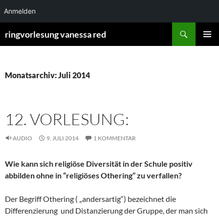
Anmelden
Zum
Suchen
ringvorlesung vanessa red
Inhalt
PRIMÄR
springen
MENÜ
Monatsarchiv: Juli 2014
12. VORLESUNG:
AUDIO
9. JULI 2014
1 KOMMENTAR
Wie kann sich religiöse Diversität in der Schule positiv
abbilden ohne in “religiöses Othering” zu verfallen?
Der Begriff Othering ( „andersartig“) bezeichnet die
Differenzierung und Distanzierung der Gruppe, der man sich