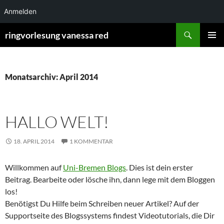
Anmelden
Zum
Suchen
ringvorlesung vanessa red
Inhalt
PRIMÄR
springen
MENÜ
Monatsarchiv: April 2014
HALLO WELT!
18. APRIL 2014
1 KOMMENTAR
Willkommen auf
Uni-Bremen Blogs
. Dies ist dein erster
Beitrag. Bearbeite oder lösche ihn, dann lege mit dem Bloggen
los!
Benötigst Du Hilfe beim Schreiben neuer Artikel? Auf der
Supportseite des Blogssystems findest Videotutorials, die Dir