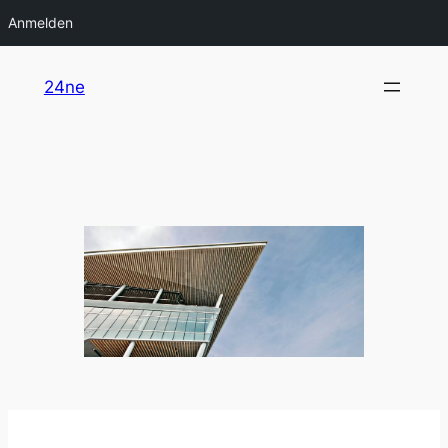
Anmelden
Zum
24ne
Inhalt
springen