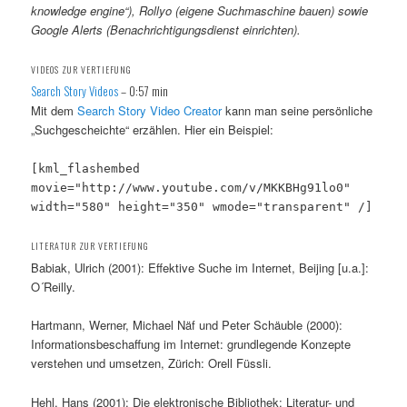
knowledge engine“), Rollyo (eigene Suchmaschine bauen) sowie
Google Alerts (Benachrichtigungsdienst einrichten).
VIDEOS ZUR VERTIEFUNG
Search Story Videos
– 0:57 min
Mit dem
Search Story Video Creator
kann man seine persönliche
„Suchgescheichte“ erzählen. Hier ein Beispiel:
[kml_flashembed
movie="http://www.youtube.com/v/MKKBHg91lo0"
width="580" height="350" wmode="transparent" /]
LITERATUR ZUR VERTIEFUNG
Babiak, Ulrich (2001): Effektive Suche im Internet, Beijing [u.a.]:
O´Reilly.
Hartmann, Werner, Michael Näf und Peter Schäuble (2000):
Informationsbeschaffung im Internet: grundlegende Konzepte
verstehen und umsetzen, Zürich: Orell Füssli.
Hehl, Hans (2001): Die elektronische Bibliothek: Literatur- und