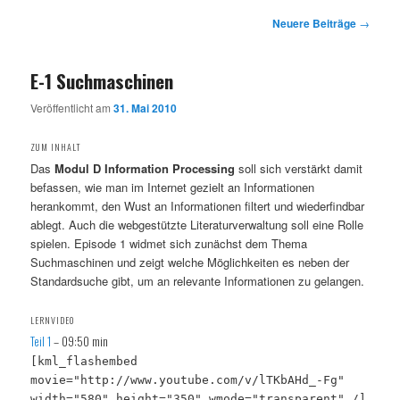
Beitragsnavigation
Neuere Beiträge
→
E-1 Suchmaschinen
Veröffentlicht am
31. Mai 2010
ZUM INHALT
Das
Modul D Information Processing
soll sich verstärkt damit
befassen, wie man im Internet gezielt an Informationen
herankommt, den Wust an Informationen filtert und wiederfindbar
ablegt. Auch die webgestützte Literaturverwaltung soll eine Rolle
spielen. Episode 1 widmet sich zunächst dem Thema
Suchmaschinen und zeigt welche Möglichkeiten es neben der
Standardsuche gibt, um an relevante Informationen zu gelangen.
LERNVIDEO
Teil 1
– 09:50 min
[kml_flashembed
movie="http://www.youtube.com/v/lTKbAHd_-Fg"
width="580" height="350" wmode="transparent" /]