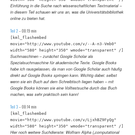
Einführung in die Suche nach wissenschaftlichen Textmaterial –
in diesem Teil schauen wir uns an, was die Universitätsbibliothek
online zu bieten hat.
Teil 2
– 08:19 min
[kml_flashembed
movie="http://www.youtube.com/v/--A-n3-Vmb0"
width="580" height="350" wmode="transparent" /]
Suchmaschinen – zunächst Google Scholar als
Spezialsuchmaschine für akademische Texte. Google Books
habe ich rausgelassen, da man von Google Scholar auch häufig
direkt auf Google Books springen kann. Wichtig dabei: selbst
wenn sie ein Buch auf dem Schreibtisch liegen haben – mit
Google Books können sie eine Volltestsuche durch das Buch
machen, was sehr praktisch sein kann!
Teil 3
– 08:14 min
[kml_flashembed
movie="http://www.youtube.com/v/LjxhBZ9FyQg"
width="580" height="350" wmode="transparent" /]
Hier noch weitere Suchdienste: Wolfram Alpha („computational