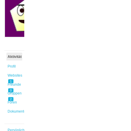
@zhanglix
Aktiv vor
5 Monaten,
2 Wochen
Aktivität
Profil
Websites
1
Freunde
0
Gruppen
2
Foren
Dokumente
Persönlich