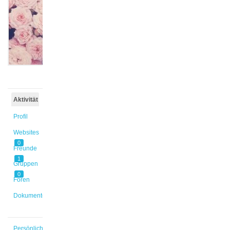
@zejnull1
Aktiv vor
6 Jahren,
1 Monat
Aktivität
Profil
Websites
0
Freunde
1
Gruppen
0
Foren
Dokumente
Persönlich