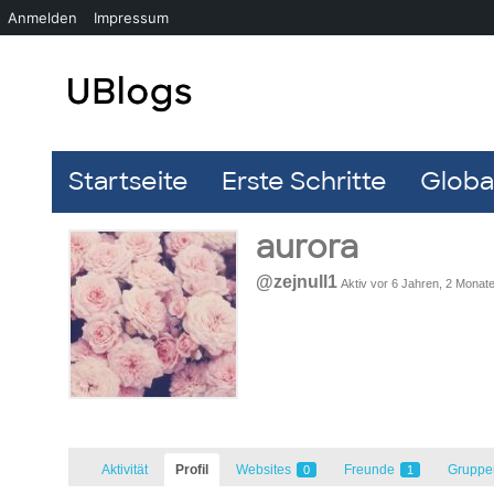
Anmelden
Impressum
Startseite
Erste Schritte
Global
aurora
@zejnull1
Aktiv vor 6 Jahren, 2 Monat
Aktivität
Profil
Websites
Freunde
Grupp
0
1