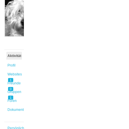
@winterli
Aktiv vor
2 Jahren,
1 Monat
Aktivität
Profil
Websites
1
Freunde
0
Gruppen
1
Foren
Dokumente
Persönlich