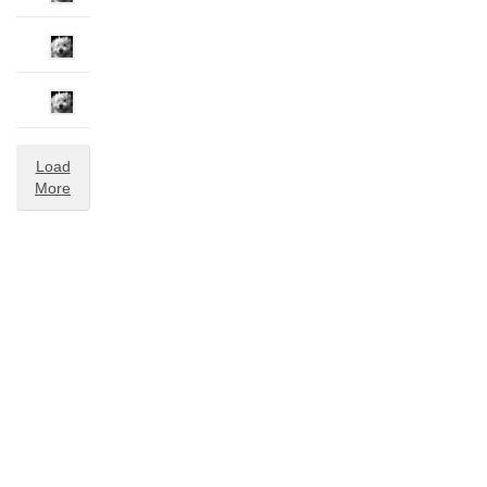
Load
More