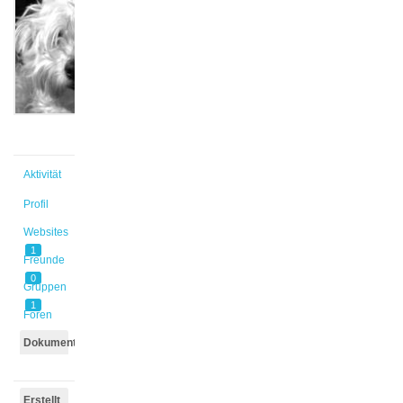
@winterli
Aktiv vor
2 Jahren,
1 Monat
Aktivität
Profil
Websites
1
Freunde
0
Gruppen
1
Foren
Dokumente
Erstellt