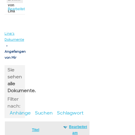
von
Bearbeitet
Lina
von
Lina
Lina’s
Dokumente
▸
Angefangen
von Mir
Sie
sehen
alle
Dokumente.
Filter
nach:
Anhänge
Suchen
Schlagwort
Bearbeitet
Has
Titel
am