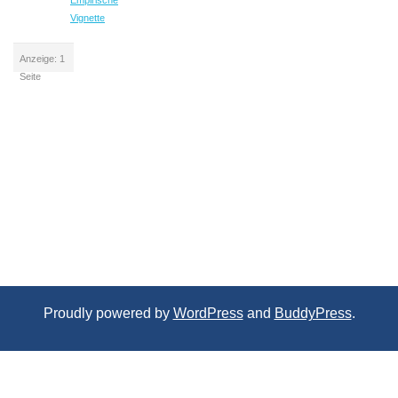
Empirische
Vignette
Anzeige: 1
Seite
Proudly powered by
WordPress
and
BuddyPress
.