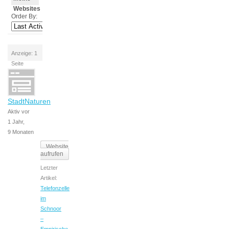
Websites
Order By:
Anzeige: 1
Seite
StadtNaturen
Aktiv vor
1 Jahr,
9 Monaten
Website
aufrufen
Letzter
Artikel:
Telefonzelle
im
Schnoor
–