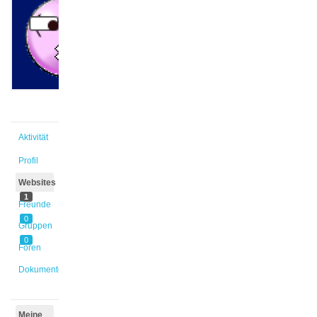
@slapa
Aktiv vor
1 Jahr,
9 Monaten
Aktivität
Profil
Websites
1
Freunde
0
Gruppen
0
Foren
Dokumente
Meine