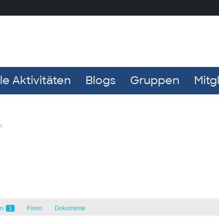
e Aktivitäten
Blogs
Gruppen
Mitg
n
en
Foren
Dokumente
1