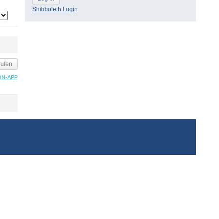
Shibboleth Login
rufen
ON-APP