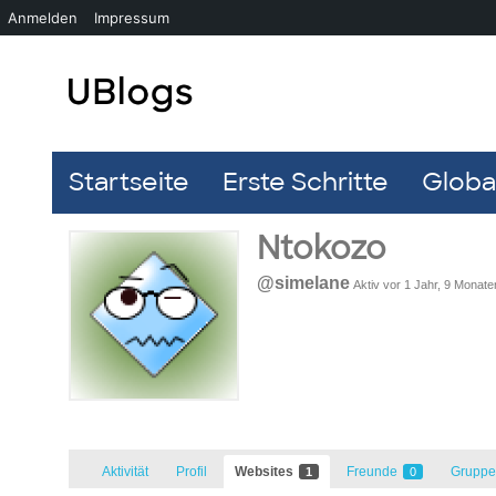
Anmelden
Impressum
Startseite
Erste Schritte
Global
Ntokozo
@simelane
Aktiv vor 1 Jahr, 9 Monate
Aktivität
Profil
Websites
Freunde
Grupp
1
0