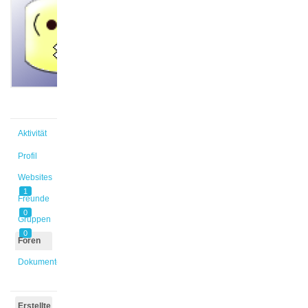
@sebastian
Aktiv vor
1 Jahr,
4 Monaten
Aktivität
Profil
Websites
1
Freunde
0
Gruppen
0
Foren
Dokumente
Erstellte