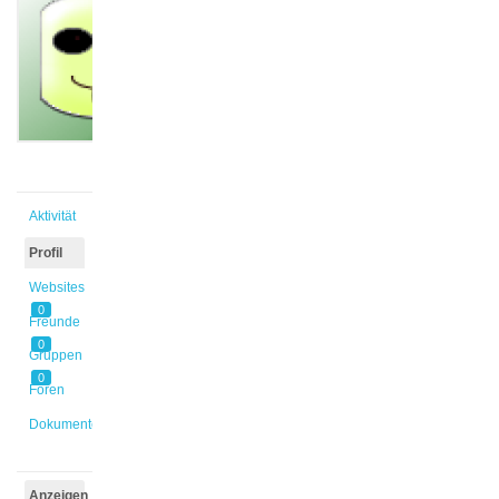
@schoppma
Aktiv vor
6 Jahren,
1 Monat
Aktivität
Profil
Websites
0
Freunde
0
Gruppen
0
Foren
Dokumente
Anzeigen