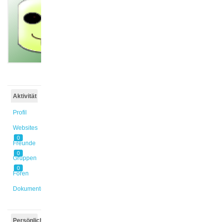
@schoppma
Aktiv vor
6 Jahren,
1 Monat
Aktivität
Profil
Websites
0
Freunde
0
Gruppen
0
Foren
Dokumente
Persönlich