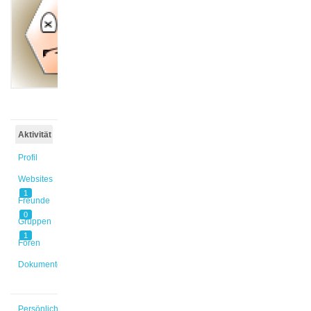
@sally
Aktiv vor
10 Monaten,
2 Wochen
Aktivität
Profil
Websites
1
Freunde
0
Gruppen
1
Foren
Dokumente
Persönlich