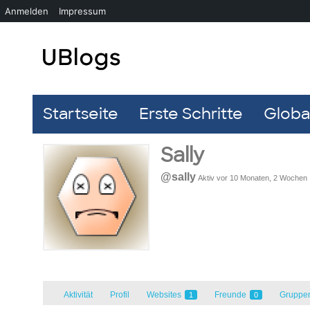
Anmelden
Impressum
Startseite
Erste Schritte
Global
Sally
@sally
Aktiv vor 10 Monaten, 2 Wochen
Aktivität
Profil
Websites
Freunde
Gruppe
1
0