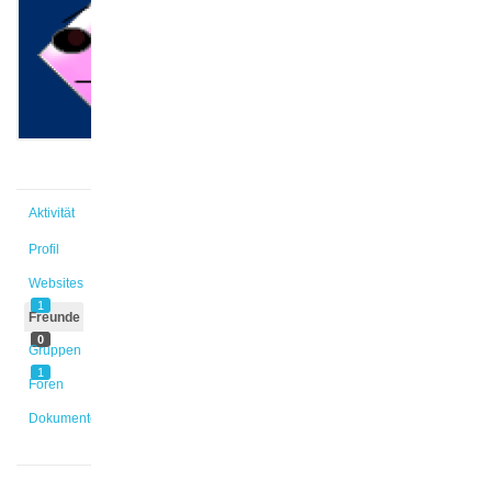
@sa_ad
Aktiv vor
9 Monaten,
1 Woche
Aktivität
Profil
Websites
1
Freunde
0
Gruppen
1
Foren
Dokumente