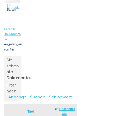
von
Bearbeitet
Sarah
von
Sarah
Sarah’s
Dokumente
▸
Angefangen
von Mir
Sie
sehen
alle
Dokumente.
Filter
nach:
Anhänge
Suchen
Schlagwort
Bearbeitet
Has
Titel
am