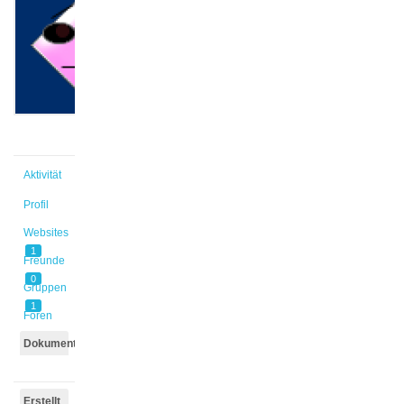
@sa_ad
Aktiv vor
9 Monaten,
1 Woche
Aktivität
Profil
Websites
1
Freunde
0
Gruppen
1
Foren
Dokumente
Erstellt