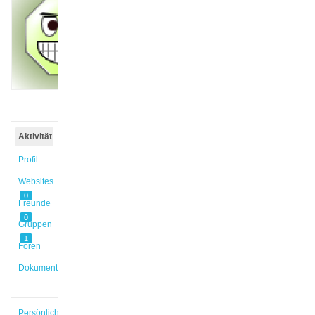
@s_aszazy
Aktiv vor
3 Jahren,
2 Monaten
Aktivität
Profil
Websites
0
Freunde
0
Gruppen
1
Foren
Dokumente
Persönlich