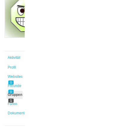
@s_aszazy
Aktiv vor
3 Jahren,
2 Monaten
Aktivität
Profil
Websites
0
Freunde
0
Gruppen
1
Foren
Dokumente