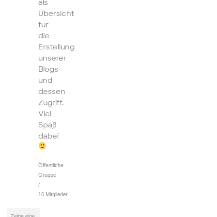
als
Übersicht
für
die
Erstellung
unserer
Blogs
und
dessen
Zugriff.
Viel
Spaß
dabei
Öffentliche
Gruppe
/
16 Mitglieder
Zeige eine