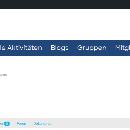
e Aktivitäten
Blogs
Gruppen
Mitg
naten
en
Foren
Dokumente
0