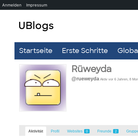
Anmelden
Impressum
Startseite
Erste Schritte
Global
Rüweyda
@rueweyda
Aktiv vor 6 Jahren, 8 Mo
Aktivität
Profil
Websites
Freunde
Grupp
0
2