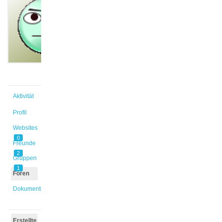
@roos
Aktiv vor
3 Jahren,
11 Monaten
Aktivität
Profil
Websites
0
Freunde
2
Gruppen
1
Foren
Dokumente
Erstellte