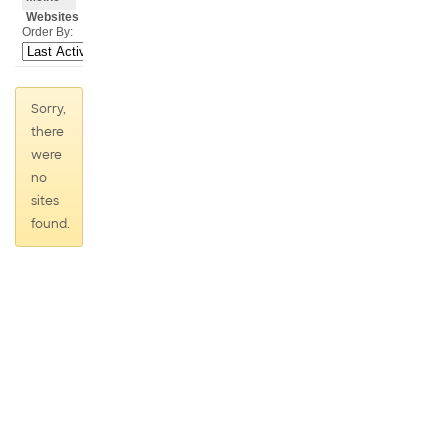
Websites
Order By:
Sorry,
there
were
no
sites
found.