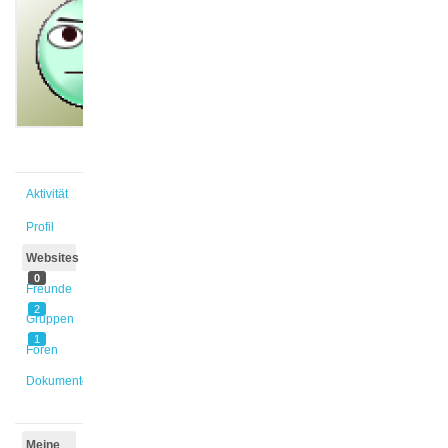
@roos
Aktiv vor
3 Jahren,
11 Monaten
Aktivität
Profil
Websites
0
Freunde
2
Gruppen
1
Foren
Dokumente
Meine