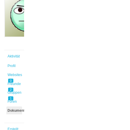
@roos
Aktiv vor
3 Jahren,
11 Monaten
Aktivität
Profil
Websites
0
Freunde
2
Gruppen
1
Foren
Dokumente
Erstellt