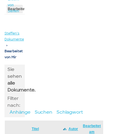
von
Bearbeitet
Steffen
von
Steffen
Steffen’s
Dokumente
▸
Bearbeitet
von Mir
Sie
sehen
alle
Dokumente.
Filter
nach:
Anhänge
Suchen
Schlagwort
Bearbeitet
Has
Titel
Autor
am