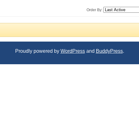
Order By:
Proudly powered by
WordPress
and
BuddyPress
.