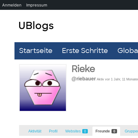
Anmelden
Impressum
Startseite
Erste Schritte
Global
Rieke
@riebauer
Aktiv vor 1 Jahr, 11 Monate
Aktivität
Profil
Websites
Freunde
Grupp
0
0