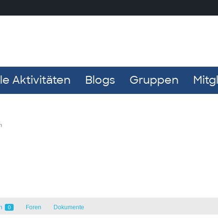
e Aktivitäten
Blogs
Gruppen
Mitg
n
en
Foren
Dokumente
0