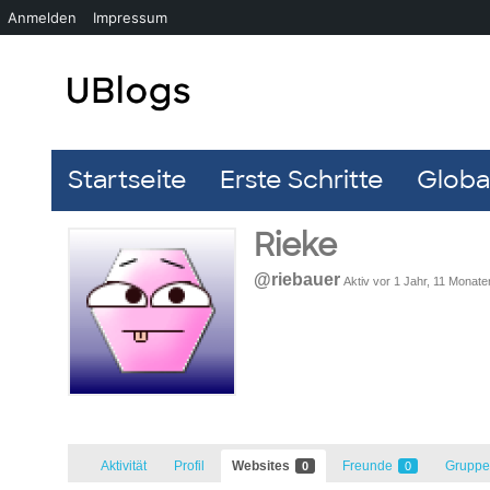
Anmelden
Impressum
Startseite
Erste Schritte
Global
Rieke
@riebauer
Aktiv vor 1 Jahr, 11 Monate
Aktivität
Profil
Websites
Freunde
Grupp
0
0