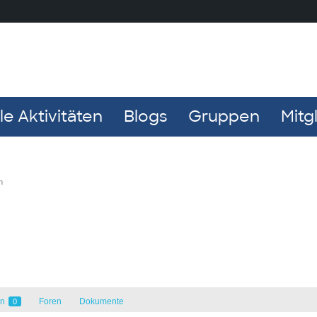
e Aktivitäten
Blogs
Gruppen
Mitg
n
en
Foren
Dokumente
0