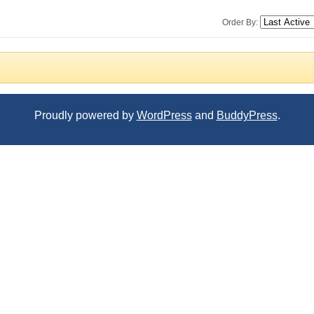
Order By:
Proudly powered by
WordPress
and
BuddyPress
.