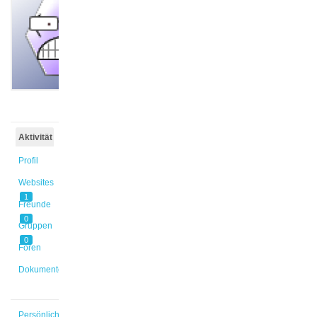
@rhoffman
Aktiv vor
1 Jahr,
10 Monaten
Aktivität
Profil
Websites
1
Freunde
0
Gruppen
0
Foren
Dokumente
Persönlich