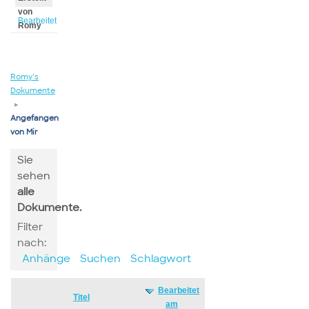
von
Bearbeitet
Romy
von
Romy
Romy’s
Dokumente
▸
Angefangen
von Mir
Sie
sehen
alle
Dokumente.
Filter
nach:
Anhänge
Suchen
Schlagwort
Bearbeitet
Has
Titel
am