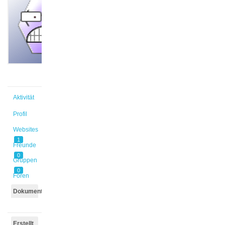
@rhoffman
Aktiv vor
1 Jahr,
10 Monaten
Aktivität
Profil
Websites
1
Freunde
0
Gruppen
0
Foren
Dokumente
Erstellt