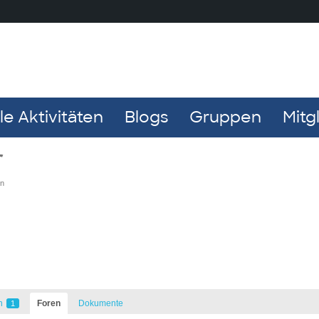
e Aktivitäten
Blogs
Gruppen
Mitg
r
en
n
Foren
Dokumente
1