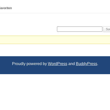
avoriten
Proudly powered by
WordPress
and
BuddyPress
.