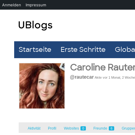
Anmelden
Impressum
Startseite
Erste Schritte
Global
Caroline Raute
@rautecar
Aktiv vor 1 Monat, 2 Woch
Aktivität
Profil
Websites
Freunde
Gruppe
0
6