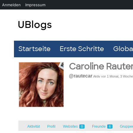
Anmelden
Impressum
Startseite
Erste Schritte
Global
Caroline Raute
@rautecar
Aktiv vor 1 Monat, 3 Woch
Aktivität
Profil
Websites
Freunde
Gruppe
0
6