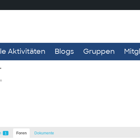
e Aktivitäten
Blogs
Gruppen
Mitg
r
en
n
Foren
Dokumente
1