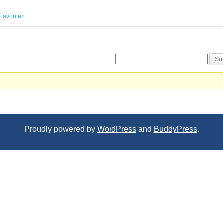
Favoriten
Proudly powered by
WordPress
and
BuddyPress
.