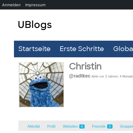
Anmelden
Impressum
Startseite
Erste Schritte
Global
Christin
@radtkec
Aktiv vor 3 Jahren, 4 Monat
Aktivität
Profil
Websites
Freunde
Gruppe
0
0