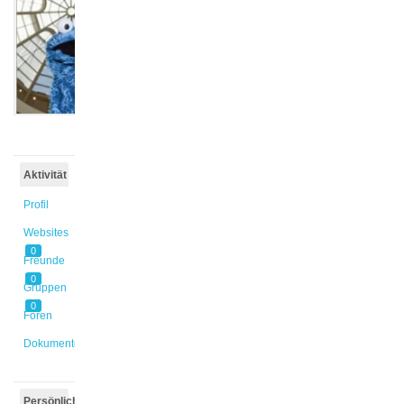
@radtkec
Aktiv vor
3 Jahren,
4 Monaten
Aktivität
Profil
Websites
0
Freunde
0
Gruppen
0
Foren
Dokumente
Persönlich